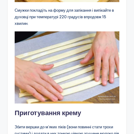
Смужки покладіть на форму для запікання і випікайте в
духовці при температурі 220 градусів впродовж 15
хвилин.
Приготування крему
Збити вершки до м’яких піків (вони повинні стати трохи
густими) і додати в них тонкою цівкою згущене молоко пів