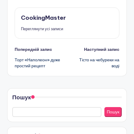
CookingMaster
Переглянути усі записи
Навігація
Попередній запис
Наступний запис
Торт «Наполеон» дуже
Тісто на чебуреки на
по
простий рецепт
воді
запису
Пошук
Пошук