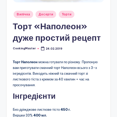
Опубліковано
Випічка
Десерти
Торти
у
Торт «Наполеон»
дуже простий рецепт
CookingMaster
24.02.2019
Опубліковано
Торт Наполеон
можна готувати по різному. Пропоную
вам приготувати смачний торт Наполеон всього з 3-х
інгредієнтів. Виходить ніжний та смачний торт зі
листкового тіста з кремом за 40 хвилин + час на
просочування.
Інгредієнти
Без дріжджове листкове тісто
450 г.
Вершки 33%
400 мл.