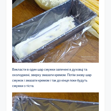
Викласти в один шар смужки запечені в духовці та
охолоджені, зверху змазати кремом. Потім знову шар
смужок і змазати кремом і так до кінця поки будуть
смужки з тіста.