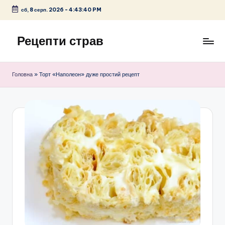
сб, 8 серп. 2026
-
4:43:40 PM
Перейти
до
Рецепти страв
вмісту
кулінарні
рецепти
Головна
»
Торт «Наполеон» дуже простий рецепт
з
фото
домашніх
страв