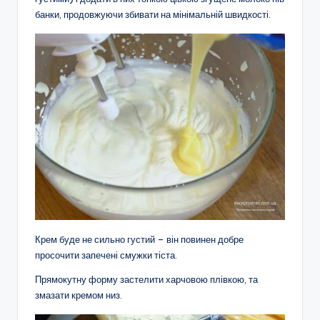
банки, продовжуючи збивати на мінімальній швидкості.
Крем буде не сильно густий – він повинен добре
просочити запечені смужки тіста.
Прямокутну форму застелити харчовою плівкою, та
змазати кремом низ.