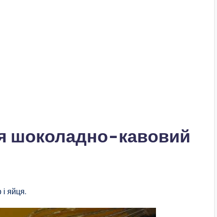
ня шоколадно-кавовий
 і яйця.