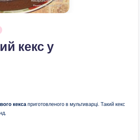
й кекс у
вого кекса
приготовленого в мультиварці. Такий кекс
нд.