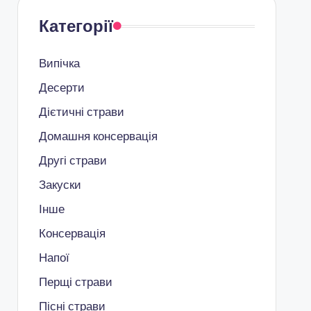
Категорії
Випічка
Десерти
Дієтичні страви
Домашня консервація
Другі страви
Закуски
Інше
Консервація
Напої
Перщі страви
Пісні страви