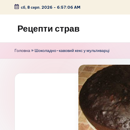
сб, 8 серп. 2026
-
6:57:08 AM
Перейти
до
Рецепти страв
вмісту
кулінарні
рецепти
Головна
»
Шоколадно-кавовий кекс у мультиварці
з
фото
домашніх
страв