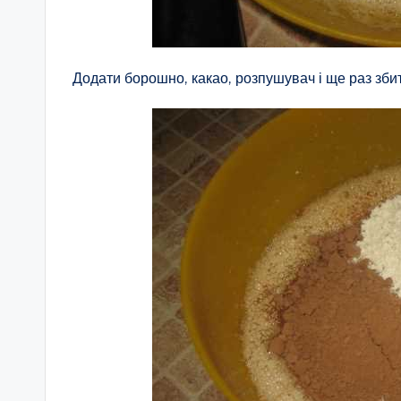
Додати борошно, какао, розпушувач і ще раз збит