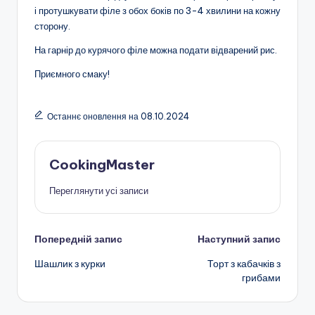
і протушкувати філе з обох боків по 3-4 хвилини на кожну
сторону.
На гарнір до курячого філе можна подати відварений рис.
Приємного смаку!
Останнє оновлення на 08.10.2024
CookingMaster
Переглянути усі записи
Навігація
Попередній запис
Наступний запис
Шашлик з курки
Торт з кабачків з
по
грибами
запису