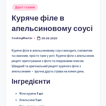
Опубліковано
Другі страви
у
Куряче філе в
апельсиновому соусі
CookingMaster
05.06.2020
Опубліковано
Куряче філе в апельсиновому соусі виходить соковитим
та смачним, просто тане у роті. Куряче філе з апельсином
рецепт приготування з фото та покроковим описом.
Швидкий та оригінальний рецепт курячого філе з
апельсинами – зручна друга страва на кожен день.
Інгредієнти
Філе куряче
1 шт.
Апельсини
1 шт.