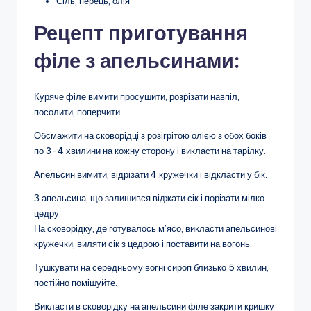
Сіль, перець, олія
Рецепт приготування
філе з апельсинами:
Куряче філе вимити просушити, розрізати навпіл,
посолити, поперчити.
Обсмажити на сковорідці з розігрітою олією з обох боків
по 3-4 хвилини на кожну сторону і викласти на тарілку.
Апельсин вимити, відрізати 4 кружечки і відкласти у бік.
З апельсина, що залишився віджати сік і порізати мілко
цедру.
На сковорідку, де готувалось м’ясо, викласти апельсинові
кружечки, виляти сік з цедрою і поставити на вогонь.
Тушкувати на середньому вогні сироп близько 5 хвилин,
постійно помішуйте.
Викласти в сковорідку на апельсини філе закрити кришку